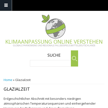
Skip to main content
KLIMAANPASSUNG ONLINE VERSTEHEN
GLOBALE PHÄNOMENE UND REGIONALE FALLBEISPIELE (MITTEL)DEUTSCHLANDS
SUCHE
Search
YOU ARE HERE
Home
» Glazialzeit
GLAZIALZEIT
Erdgeschichtlicher Abschnitt mit besonders niedrigen
atmosphärischen Temperatursequenzen und einhergehender