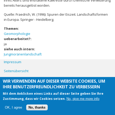
ihres Alters sind enthaltene Kalkreste durch chemische Verwitterung
bereits herausgelöst worden.
Quelle: Fraedrich, W. (1996): Spuren der Eiszeit. Landschaftsformen
in Europa. Springer - Heidelberg.
Themen:
Geomorphologie
ueberarbeitet?:
ja
siehe auch intern:
Jungmoränenlandschaft
Impressum
Seitenübersicht
Kontakt
WIR VERWENDEN AUF DIESER WEBSITE COOKIES, UM
IHRE BENUTZERFREUNDLICHKEIT ZU VERBESSERN
Mit dem Anklicken eines Links auf dieser Seite geben Sie Ihre
© 2026 Klimaanpassung online verstehen. All Rights Reserved.
Zustimmung, dass wir Cookies setzen.
No, give me more info
OK, I agree
No, thanks
Design by
Zymphonies