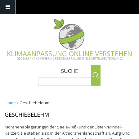
Skip to main content
KLIMAANPASSUNG ONLINE VERSTEHEN
GLOBALE PHÄNOMENE UND REGIONALE FALLBEISPIELE (MITTEL)DEUTSCHLANDS
SUCHE
Search
YOU ARE HERE
Home
» Geschiebelehm
GESCHIEBELEHM
Moränenablagerungen der Saale-/Riß- und der Elster-/Mindel-
Kaltzeit, sie stehen also in der Altmoränenlandschaft an. Aufgrund