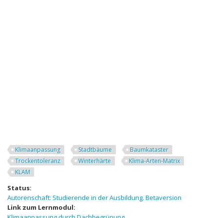
Klimaanpassung
Stadtbäume
Baumkataster
Trockentoleranz
Winterhärte
Klima-Arten-Matrix
KLAM
Status:
Autorenschaft: Studierende in der Ausbildung. Betaversion
Link zum Lernmodul:
Klimaanpassung durch Dachbegrünung