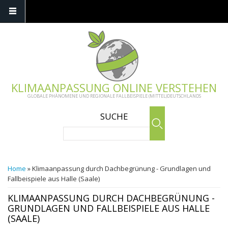
Skip to main content
KLIMAANPASSUNG ONLINE VERSTEHEN
GLOBALE PHÄNOMENE UND REGIONALE FALLBEISPIELE (MITTEL)DEUTSCHLANDS
SUCHE
Search
YOU ARE HERE
Home
» Klimaanpassung durch Dachbegrünung - Grundlagen und
Fallbeispiele aus Halle (Saale)
KLIMAANPASSUNG DURCH DACHBEGRÜNUNG -
GRUNDLAGEN UND FALLBEISPIELE AUS HALLE
(SAALE)